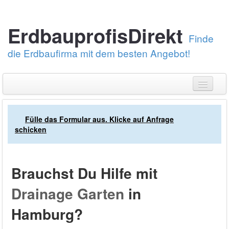
ErdbauprofisDirekt
Finde
die Erdbaufirma mit dem besten Angebot!
Erstelle eine Angebotsanfrage
Fülle das Formular aus. Klicke auf Anfrage
Über uns
schicken
Erdarbeiten
Pflastersteine verlegen
Brauchst Du Hilfe mit
Bei was brauchst Du Hilfe?
Kundendienst: 030-88789674
Drainage Garten
in
Hamburg?