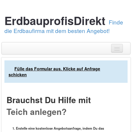
ErdbauprofisDirekt
Finde
die Erdbaufirma mit dem besten Angebot!
Erstelle eine Angebotsanfrage
Fülle das Formular aus. Klicke auf Anfrage
Über uns
schicken
Erdarbeiten
Pflastersteine verlegen
Brauchst Du Hilfe mit
Bei was brauchst Du Hilfe?
Kundendienst: 030-88789674
Teich anlegen?
Erstelle eine kostenlose Angebotsanfrage, indem Du das