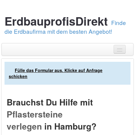
ErdbauprofisDirekt
Finde
die Erdbaufirma mit dem besten Angebot!
Erstelle eine Angebotsanfrage
Fülle das Formular aus. Klicke auf Anfrage
Über uns
schicken
Erdarbeiten
Pflastersteine verlegen
Brauchst Du Hilfe mit
Bei was brauchst Du Hilfe?
Kundendienst: 030-88789674
Pflastersteine
verlegen
in Hamburg?