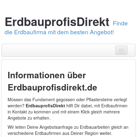
ErdbauprofisDirekt
Finde
die Erdbaufirma mit dem besten Angebot!
Erstelle eine Angebotsanfrage
Informationen über
Über uns
Erdbauprofisdirekt.de
Erdarbeiten
Pflastersteine verlegen
Müssen das Fundament gegossen oder Pflastersteine verlegt
werden?
ErdbauprofisDirekt
hilft Dir dabei, mit Erdbaufirmen
Bei was brauchst Du Hilfe?
Kundendienst: 030-88789674
in Kontakt zu kommen und mit einem Klick gleich mehrere
Angebote zu erhalten.
Wir leiten Deine Angebotsanfrage zu Erdbauarbeiten gleich an
verschiedene Erdbaufirmen aus Deiner Region weiter.