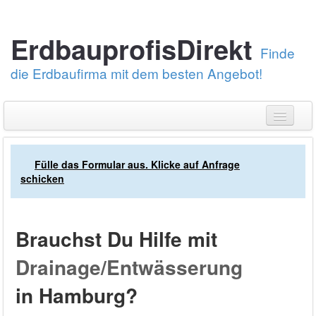
ErdbauprofisDirekt
Finde
die Erdbaufirma mit dem besten Angebot!
Erstelle eine Angebotsanfrage
Fülle das Formular aus. Klicke auf Anfrage
Über uns
schicken
Erdarbeiten
Pflastersteine verlegen
Brauchst Du Hilfe mit
Bei was brauchst Du Hilfe?
Kundendienst: 030-88789674
Drainage/Entwässerung
in Hamburg?